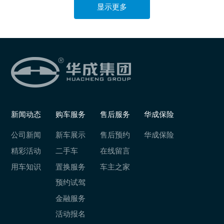
显示更多
新闻动态
购车服务
售后服务
华成保险
公司新闻
新车展示
售后预约
华成保险
精彩活动
二手车
在线留言
用车知识
置换服务
车主之家
预约试驾
金融服务
活动报名